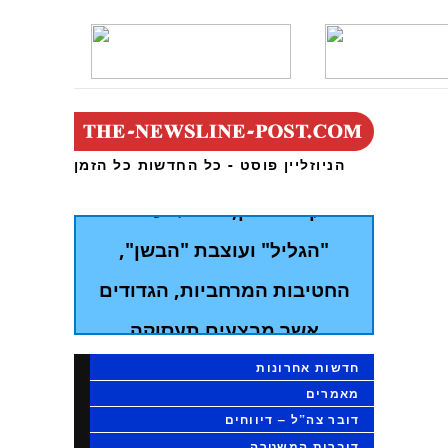
הצפון אשר החל אתמול
בשעות הבוקר
בתרגיל, אשר התקיים בהובלת
הניוזליין פוסט - כל החדשות כל הזמן
פיקוד הצפון, תורגלו עוצבת
"הגליל" ועוצבת "הבשן",
החטיבות המרחביות, הגדודים
אשר מבצעים תעסוקה
מבצעית בגזרות וכן כוחות
חדשות אחרונות
לוחמים סדירים נוספים
מאמרים
דובר צה”ל – דיווחים
דוברות המשטרה