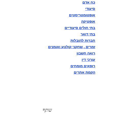
וההגנה בסייבר
כח אדם
סיעודי
אופטומטריסטים
1010101010בוחן הרמטכ"ל
אופטיקה
בתי חולים סיעודיים
השלישי במתכונת פתע באגף
בתי דואר
התקשוב וההגנה בסייבר
חברות להובלות
זמרים , שחקני קולנוע ואומנים
משטרה
רואה חשבון
עורכי דין
מבזקים ניוזליין פוסט
רופאים מומחים
הקמת אתרים
מבזקים ניוזליין פוסט
מבזקים ניוזליין פוסט
מבזקים ניוזליין פוסט
מבזקים ניוזליין פוסט
שתף