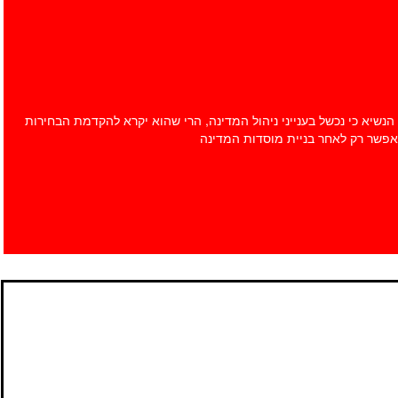
יא כי נכשל בענייני ניהול המדינה, הרי שהוא יקרא להקדמת הבחירות