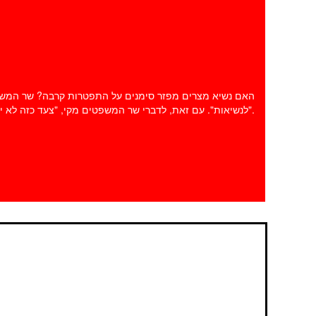
במתכונת פתע
באגף התקשוב
וההגנה בסייבר
האם נשיא מצרים מפזר סימנים על התפטרות קרבה? שר המשפטים
לנשיאות". עם זאת, לדברי שר המשפטים מקי, "צעד כזה לא יהווה פתרון אלא פנייה אל כישלון". הוא אמר כי "הליכה לבחירות מוקדמות תתאפשר רק לאחר בניית מוסדות המדינה".