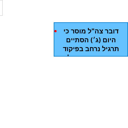
וההגנה בסייבר
דובר צה"ל מוסר כי
היום (ג׳) הסתיים
תרגיל נרחב בפיקוד
הצפון אשר החל
אתמול בשעות
הבוקר
בתרגיל, אשר
התקיים בהובלת
פיקוד הצפון, תורגלו
עוצבת "הגליל"
ועוצבת "הבשן",
החטיבות