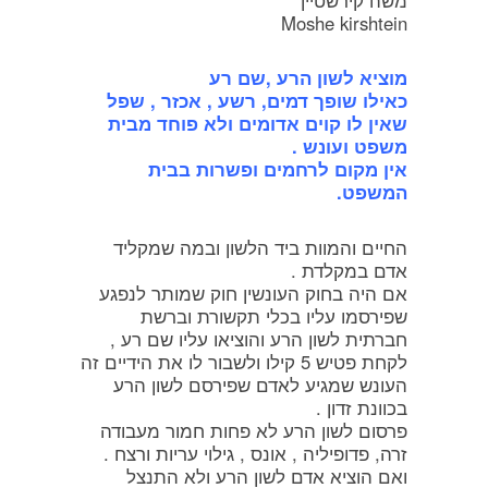
Moshe kirshtein
מוציא לשון הרע ,שם רע
כאילו שופך דמים, רשע , אכזר , שפל
שאין לו קוים אדומים ולא פוחד מבית
משפט ועונש .
אין מקום לרחמים ופשרות בבית
המשפט.
החיים והמוות ביד הלשון ובמה שמקליד
אדם במקלדת .
אם היה בחוק העונשין חוק שמותר לנפגע
שפירסמו עליו בכלי תקשורת וברשת
חברתית לשון הרע והוציאו עליו שם רע ,
לקחת פטיש 5 קילו ולשבור לו את הידיים זה
העונש שמגיע לאדם שפירסם לשון הרע
בכוונת זדון .
פרסום לשון הרע לא פחות חמור מעבודה
זרה, פדופיליה , אונס , גילוי עריות ורצח .
ואם הוציא אדם לשון הרע ולא התנצל