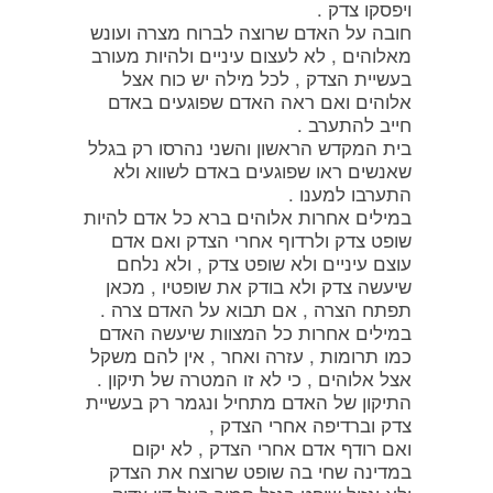
ויפסקו צדק .
חובה על האדם שרוצה לברוח מצרה ועונש
מאלוהים , לא לעצום עיניים ולהיות מעורב
בעשיית הצדק , לכל מילה יש כוח אצל
אלוהים ואם ראה האדם שפוגעים באדם
חייב להתערב .
בית המקדש הראשון והשני נהרסו רק בגלל
שאנשים ראו שפוגעים באדם לשווא ולא
התערבו למענו .
במילים אחרות אלוהים ברא כל אדם להיות
שופט צדק ולרדוף אחרי הצדק ואם אדם
עוצם עיניים ולא שופט צדק , ולא נלחם
שיעשה צדק ולא בודק את שופטיו , מכאן
תפתח הצרה , אם תבוא על האדם צרה .
במילים אחרות כל המצוות שיעשה האדם
כמו תרומות , עזרה ואחר , אין להם משקל
אצל אלוהים , כי לא זו המטרה של תיקון .
התיקון של האדם מתחיל ונגמר רק בעשיית
צדק וברדיפה אחרי הצדק ,
ואם רודף אדם אחרי הצדק , לא יקום
במדינה שחי בה שופט שרוצח את הצדק