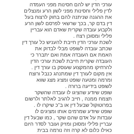
עורכי הדין יש להם חסינות מפני העמדה
לדין פלילי וחסינות מפני לשון הרע ומנצלים
את ההגנה שניתנה להם בחוק לרצוח בעל
דין בדם קר, בכך שרשאי לפרסם לשון הרע
ולקבוע עובדה שקרית שאדם הוא עבריין
פלילי ומסוכן רצח .
לשכת עורכי הדין חייבת להעניש כל עורך דין
שכתב עובדה לשופט מבלי לבדוק את
האמת אם העובדה אמת ואם יתברר כי
העובדה שקרית חייבת לשכת עורכי הדין
להרחיקו מהמקצוע שעוסק בו עורך דין .
אין מקום לעורך דין שמתנהג כנבל ורוצח
ומרמה ומטעה שופט ומציג מצג שווא
לשופט בידיעה ברורה .
שופט שיודע שהציגו לו עובדה שהשקר
תצמח ממנה , חייב להגיב לאלתר ולרשום
בפרוטוקול שבעל דין או ב”כ שיקרו לו .
שופט שיודע שמרמים אותו ומציגים לו
עובדות על אדם שהם שקר , כמו שבעל דין
עבריין פלילי ומסוכן ומזיק ועובר לסדר היום
כאילו כלום לא קרה וזה נורמה בבית