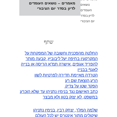
מאמרים – נושאים העומדים
לדיון בסדר יום הציבורי
שתף
החלטה מהפכנית וחשובה של המפקחת על
המקרקעין בחיפה יעל ליבוביץ, קבעה מותר
להפריד אגפים, אישרה תמ”א הריסה או בנייה
לאגף בבניין
הטרדה מאיימת,חדירה לפרטיות,לשון
הרע,הוצאת שם רע
הפקד שטן על צדיק
כתב האישום נגד בנימין נתניהו עד שלא הוכרע
במשפט, לא יצוק בטון ולא מבצר
שלמה המלך, יצחק רבין, בנימין נתניהו
שיקולים מתוך אינטרס יש לכל העולם