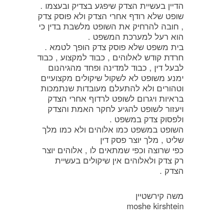
הדיין בעשיית הצדק שיפגע בצדיק ובעצמו .
שופט שלא רודף אחרי הצדק ולא פוסק צדק
, חובה להרחיק את השופט מלשבת בדין כי
הוא רעל למערכת המשפט .
בית משפט שלא פוסק צדק הופך לטמא .
חרדת קודש לאלוהים , כבוד למקצוע , כבוד
לבעל דין , כבוד למדינה ופחד מהגיהנום
ימנע משופט לא לשקול שיקולים מקצועיים
וטהורים ולא להתעלם מעובדות שנתמכות
בראיות ויגרום לשופט לרדוף אחרי הצדק
ויעזור לשופט להגיע לחקר האמת והצדק
ולפסוק צדק במשפט .
השופט במשפט כמו אלוהים ולא כמו מלך
שליט , מלך יוצר פסק דין
כפי שרוצה וכפי שמתאים לו , אלוהים יוצר
רק צדק ולאלוהים אין שיקולים בעשיית
הצדק .
משה קירשטיין
moshe kirshtein