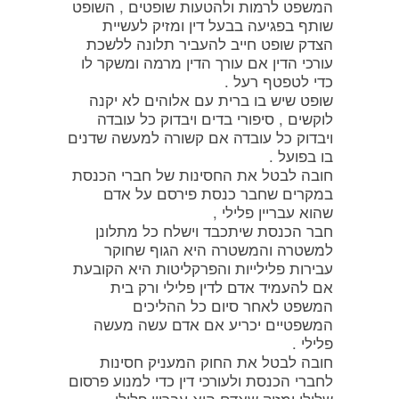
המשפט לרמות ולהטעות שופטים , השופט
שותף בפגיעה בבעל דין ומזיק לעשיית
הצדק שופט חייב להעביר תלונה ללשכת
עורכי הדין אם עורך הדין מרמה ומשקר לו
כדי לטפטף רעל .
שופט שיש בו ברית עם אלוהים לא יקנה
לוקשים , סיפורי בדים ויבדוק כל עובדה
ויבדוק כל עובדה אם קשורה למעשה שדנים
בו בפועל .
חובה לבטל את החסינות של חברי הכנסת
במקרים שחבר כנסת פירסם על אדם
שהוא עבריין פלילי ,
חבר הכנסת שיתכבד וישלח כל מתלונן
למשטרה והמשטרה היא הגוף שחוקר
עבירות פלילייות והפרקליטות היא הקובעת
אם להעמיד אדם לדין פלילי ורק בית
המשפט לאחר סיום כל ההליכים
המשפטיים יכריע אם אדם עשה מעשה
פלילי .
חובה לבטל את החוק המעניק חסינות
לחברי הכנסת ולעורכי דין כדי למנוע פרסום
שלילי ומזיק שאדם הוא עבריין פלילי .