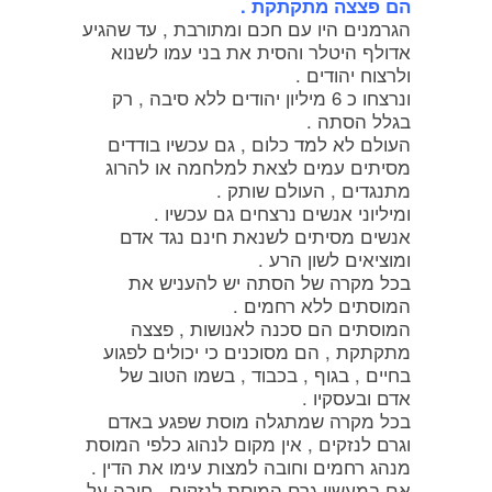
הם פצצה מתקתקת .
הגרמנים היו עם חכם ומתורבת , עד שהגיע
אדולף היטלר והסית את בני עמו לשנוא
ולרצוח יהודים .
ונרצחו כ 6 מיליון יהודים ללא סיבה , רק
בגלל הסתה .
העולם לא למד כלום , גם עכשיו בודדים
מסיתים עמים לצאת למלחמה או להרוג
מתנגדים , העולם שותק .
ומיליוני אנשים נרצחים גם עכשיו .
אנשים מסיתים לשנאת חינם נגד אדם
ומוציאים לשון הרע .
בכל מקרה של הסתה יש להעניש את
המוסתים ללא רחמים .
המוסתים הם סכנה לאנושות , פצצה
מתקתקת , הם מסוכנים כי יכולים לפגוע
בחיים , בגוף , בכבוד , בשמו הטוב של
אדם ובעסקיו .
בכל מקרה שמתגלה מוסת שפגע באדם
וגרם לנזקים , אין מקום לנהוג כלפי המוסת
מנהג רחמים וחובה למצות עימו את הדין .
אם במעשיו גרם המוסת לנזקים , חובה על