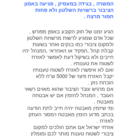
המשרה , בגידה במעסיק , פגיעה באמון
הציבור ברשויות השלטון ולא פחות
חמור מרצח .
הגיע זמנו של חוק הקובע באופן מפורש ,
שכל אדם שמגיע לרשות מרשויות השלטון
ולמקום ציבורי כמו בנקים ואחר בשעות
קבלת קהל ,הפקיד או האחראי ,המנהל יהיו
חייבים ולא בשיקול דעת לאפשר לאזרח
לשטוח את טענותיו .
ואם לא איפשרו לאזרח לשטוח טענותיו
יקבל האזרח פיצוי של 5000 ש”ח ללא
הוכחת נזק .
אם מרגיש עובד הציבור שהוא מאוים רשאי
העובד , המנהל להזמין אם יש אבטחה
מאבטח .
ומי שיזמין מאבטח יהיה חייב לתת הודעה
בכתב מדוע הזמין מאבטח וימסור העתק
לאזרח .
אזרחי ישראל אם אתם הולכים למקום
ציבורי לשטוח טענות מותר לכם ומומלץ