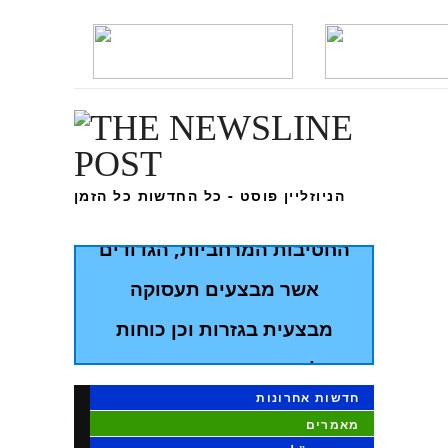
בשעות הבוקר
בתרגיל, אשר התקיים בהובלת
פיקוד הצפון, תורגלו עוצבת
"הגליל" ועוצבת "הבשן",
הניוזליין פוסט - כל החדשות כל הזמן
החטיבות המרחביות, הגדודים
אשר מבצעים תעסוקה
מבצעית בגזרות וכן כוחות
לוחמים סדירים נוספים
בוחן הרמטכ"ל השלישי
חדשות אחרונות
מאמרים
במתכונת פתע באגף התקשוב