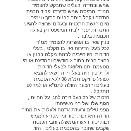
שמש ובמידה ובעלים שמבקש להצמיד
ממ”ד ומרפסת שמש לדירתו יפקיד תכנית
הנדסה ויקבל היתר הבניה בתוך 5 ימים
מיום הגשת התכנית ובעלים שרוצה להגיש
התנגדות יפנה לבית המשפט רק בעילה
תכנונית בלבד .
בניין שאין בו אפשרות להצמיד ממ”ד
לכל בעלי הדירות ואין בו מקלט , בעלי
הדירות יהיו חייבים לבנות מקלט בבנין או
בחצר הבית בתוך 3 חודשים והמדינה או מי
מטעמה יתנו הלוואה לבעלי הדירות
ולחילופין יהיה בעל דירה רשאי להוציא
לפועל פרויקט תמ”א 38 ללא הסכמת
בעלים וההצעה הזולה לתמ”א או למקלט
תתקבל .
הזכות של כל בעל דירה להגן על החיים ,
הגוף שלו ושל בני משפחתו
מפני טילים ורעידת אדמה ולעלות את מחיר
הדירה היא זכות יסוד ומי מפריע לממש
זכות יסוד ראש הממשלה וחבי הכנסת
שקבעו שחובה בהסכמת בעלים , הזוי