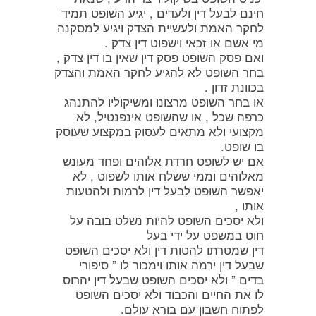
חינם לבעל דין ולעדים , יגיע השופט תמיד
לחקר האמת ולעשיית הצדק ויגיע למסקנה
מי אשם או זכאי וישפוט דין צדק .
ואם פסק השופט פסק דין שאין בו דין צדק ,
בחר השופט לא להגיע לחקר האמת והצדק
בכוונת זדון .
או בחר השופט מרצונו ומשיקוליו להתנהג
כרפה שכל , או שהשופט אינפנטיל, לא
מקצועי ולא מתאים לעסוק במקצוע שעוסק
בו שופט.
אם יש לשופט חרדת אלוהים ופחד מעונש
מאלוהים וממי ששלח אותו לשפוט , לא
יאפשר השופט לבעל דין לרמות ולהטעות
אותו ,
ולא יסכים השופט להיות נשלט בובה על
חוט במשפט על ידי בעל
דין שמטרתו להטות דין ולא יסכים השופט
שבעל דין ירמה אותו וימכור לו ” סיפורי
בדים ” ולא יסכים השופט שבעל דין יהרוס
לו את החיים והכבוד ולא יסכים השופט
לפתוח חשבון עם בורא עולם.