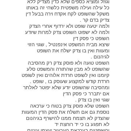
וגוזל ומוציא כספים שלא כדין מצדיק ללא
כל עילה ועילה משפטית כלשהי זה באותו
משקל שהשופט לקח אקדח וירה בבעל דין
צדיק בדם קר .
ולמה יטעה שופט ולא ירדוף אחרי הצדק
ולמה לא ישפוט השופט צדק למרות שיודע
השופט כי פסק דין
שיצא מבית המשפט אינפנטיל , שגוי הזוי
ומעוות ואין בו צדק ישלח את השופט
לגיהנום .
השופט טועה ולא פוסק צדק רק מהסיבה
שהשופט לא מבין שהתורה והמשפט סלע
קיומנו ואין לשופט חרדת אלוהים ואין לשופט
חרדת קודש למקצוע שעוסק בו , שופט .
ומהסיבה שהשופט יודע שלא יפוטר לאלתר
אם יתברר כי פסק הדין
שגוי ואין בו צדק .
השופט שלא פוסק צדק בטוח כי ערכאה
נוספת גם אם תשלח את פסק הדין המעוות
שהצדק לא תצמח ממנו להישרף בגיהנום
לא תפגע בו כי יד רוחצת יד
והשופטים בערכאת הערעור יעצמו עיניים