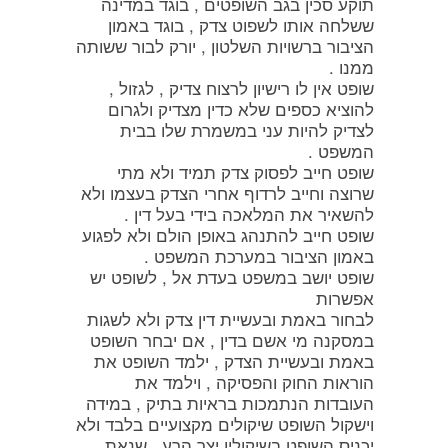
תוקע סכין בגב השופטים , בוגד במדינה
ששלחה אותו לשפוט צדק , בוגד באמון
הציבור ברשויות השלטון , יורק לבור ששותה
ממנו .
שופט אין לו רישיון לרצוח צדיק , לגזול ,
להוציא כספים שלא כדין מצדיק ולגרום
לצדיק להיות עני במשמרת שלו בבית
המשפט .
שופט חייב לפסוק צדק תמיד ולא מתי
שרוצה וחייב לרדוף אחרי הצדק בעצמו ולא
להשאיר את המלאכה בידי בעל דין .
שופט חייב להתנהג באופן הולם ולא לפגוע
באמון הציבור במערכת המשפט .
שופט יושב במשפט בעדת אל , לשופט יש
אפשרות
לבחור באמת ובעשיית דין צדק ולא לשגות
במסקנה מי אשם בדין , אם יבחר השופט
באמת ובעשיית הצדק , ילמד השופט את
הוראות החוק והפסיקה , וילמד את
העובדות הנתמכות בראיות בתיק , במידה
וישקול השופט שיקולים מקצועיים בלבד ולא
יכניס השופט בשיקוליו יצר הרע , שנאת