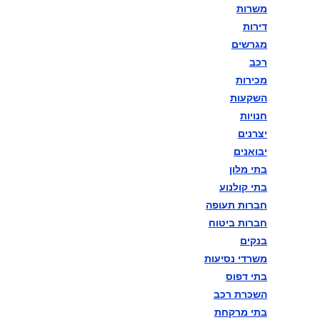
משרות
במתכונת פתע באגף התקשוב
דירות
מגרשים
וההגנה בסייבר
רכב
מכירות
השקעות
88888בוחן הרמטכ"ל השלישי
חנויות
במתכונת פתע באגף התקשוב
יצרנים
יבואנים
וההגנה בסייבר
בתי מלון
בתי קולנוע
חברות תעופה
99999בוחן הרמטכ"ל השלישי
חברות ביטוח
בנקים
במתכונת פתע באגף התקשוב
משרדי נסיעות
וההגנה בסייבר
בתי דפוס
השכרת רכב
בתי מרקחת