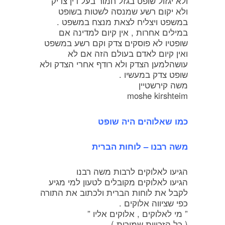
ולא יגזול שופט בגזל חמור בעל דין צדיק
ולא יקום רשע שמנסה לשטות בשופט
במשפט ויצליח לצאת מנצח במשפט .
במילים אחרות , אין קיום למדינה אם
שופטיו לא פוסקים צדק וקם רשע במשפט
ואין קיום לאדם בעולם הזה אם לא
עושהלמען הצדק ולא רודף אחרי הצדק ולא
שופט צדק במעשיו .
משה קירשטיין
moshe kirshteim
כמו שאלוהים היה שופט
משה רבנו – לוחות הברית
הגיעו לאלוקים לרבות משה רבנו
הגיעו לאלוקים מקובלים לטעון למי מגיע
לקבל את לוחות הברית ולכתוב את התורה
כפי שציווה אלוקים .
” מי לאלוקים , אלוקים אליו ”
( כל הזכויות שמורות ) .