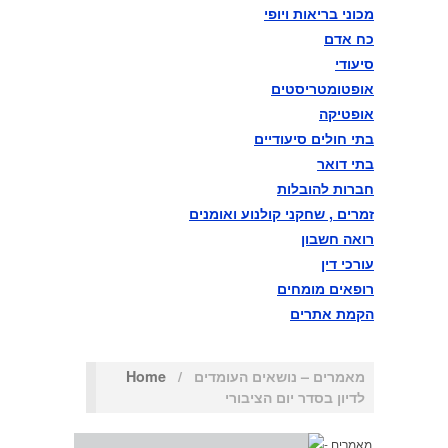
מכוני בריאות ויופי
1010101010בוחן הרמטכ"ל
כח אדם
השלישי במתכונת פתע באגף
סיעודי
אופטומטריסטים
התקשוב וההגנה בסייבר
אופטיקה
בתי חולים סיעודיים
בתי דואר
חברות להובלות
זמרים , שחקני קולנוע ואומנים
רואה חשבון
עורכי דין
רופאים מומחים
הקמת אתרים
מאמרים – נושאים העומדים
/
Home
לדיון בסדר יום הציבורי