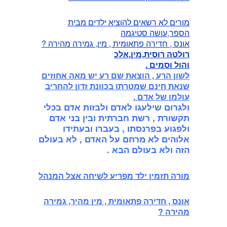
מורים לא רשאים להוציא ילדים מבית
הספר,עושה סטיגמה
אונס , חדירה פתאומית , מין, גמירה מהירה ?
רולטה רוסית,מין,
אלכ
והול וסמים .
לשון הרע , הוצאת שם רע יש מאה אחוזים
שנאת חינם שמטרתו בכוונת זדון להחריב
עולמו של אדם .
ולגרום שילעגו לאדם ולבזות אדם בכלי
תקשורת , רשת חברתית ובין בני אדם
ולפגוע בפרנסתו , בעברו ובעתידו
אלוהים לא מרחם על האדם , לא בעולם
הזה ולא בעולם הבא .
מורה תזמין ילד מפריע לשיחה אצל המנהל
אונס , חדירה פתאומית , מין מהיר, גמירה
מהירה ?