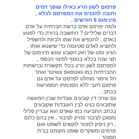
פרסום לשון הרע כאילו שופך דמים
וחובה להכניס את המפרסם לכלא ,
מינימום 6 חודשים .
ולמה יפרסם אדם ברשת חברתית על אדם
דברים שליליים ? התשובה ברורה כדי לפגוע
באדם , להכפיש את שמו ולבזות ולהשפיל
ולהוציא לאדם סטיגמה כדי שישנאו אותו .
הגיע זמנו של חוק הקובע עונש מינימום של
חצי שנה בכלא בנוסף לפיצוי הכספי ,
למפרסם לשון הרע בכלי תקשורת וברשתות
החברתיות כמו וואטסאפ וטוויטר ואחר .
חל איסור מוחלט לפרסם על אדם גם
פרסום חיובי ללא הסכמתו המפורשת
בכתב .
גם עורכי דין קובעים עובדות שבין המעשה
שתובעים בגינו לבין העובדות שקובעים
בכתב התביעה כמו שאדם הוא עבריין פלילי
ומסוכן לציבור ומזיק לציבור , אין בהם כלום
, רק ניסיון למכור לוקשים לשופט ואם
מרמים ומשקרים שופט מקומם בבית
הסוהר ,