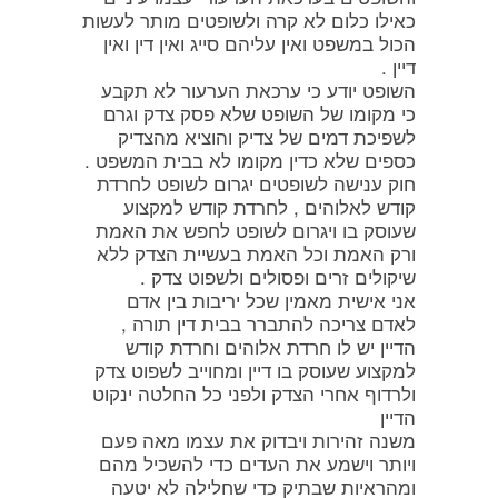
כאילו כלום לא קרה ולשופטים מותר לעשות
הכול במשפט ואין עליהם סייג ואין דין ואין
דיין .
השופט יודע כי ערכאת הערעור לא תקבע
כי מקומו של השופט שלא פסק צדק וגרם
לשפיכת דמים של צדיק והוציא מהצדיק
כספים שלא כדין מקומו לא בבית המשפט .
חוק ענישה לשופטים יגרום לשופט לחרדת
קודש לאלוהים , לחרדת קודש למקצוע
שעוסק בו ויגרום לשופט לחפש את האמת
ורק האמת וכל האמת בעשיית הצדק ללא
שיקולים זרים ופסולים ולשפוט צדק .
אני אישית מאמין שכל יריבות בין אדם
לאדם צריכה להתברר בבית דין תורה ,
הדיין יש לו חרדת אלוהים וחרדת קודש
למקצוע שעוסק בו דיין ומחוייב לשפוט צדק
ולרדוף אחרי הצדק ולפני כל החלטה ינקוט
הדיין
משנה זהירות ויבדוק את עצמו מאה פעם
ויותר וישמע את העדים כדי להשכיל מהם
ומהראיות שבתיק כדי שחלילה לא יטעה