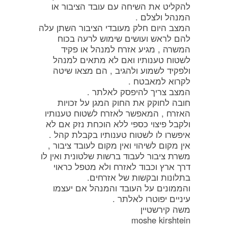
להקליט את השיחה עם עובד הציבור או
המנהל ולצלם .
המצב היום חלק מעובדי הציבור השתן עלה
להם לראש ועושים שימוש לרעה בכוח
המשרה , מגיע אזרח למנהל או פקיד
לשטוח טענותיו ואם לא מתאים למנהל
ולפקיד לשמוע ולהגיב , הם מצאו שיטה
לקרוא למאבטח .
המצב צריך להיפסק לאלתר .
חובה לחוקק את החוק המגן על זכויות
האזרח , המאפשר לאזרח לשטוח טענותיו
ולקבל פיצוי כספי ללא הוכחת נזק אם לא
איפשרו לו לשטוח טענותיו בקבלת קהל .
אין מקום לשיהוי ואין מקום לעובד ציבור ,
משרת ציבור לעבוד ברשות שלטונית ואין לו
דרך ארץ וכבוד לאזרח ולא מטפל כראוי
בתלונות ובקשות של אזרחים.
והממונים על העובד והמנהל אם יעצמו
עיניים יפוטרו לאלתר .
משה קירשטיין
moshe kirshtein