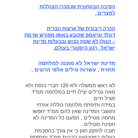
הסיבה הבטחונית שנמכרו הצוללות
למצרים .
הכרה ריבונית של ארצות הברית
דונלד טראמפ שקובע באופן מפורש שרמת
– הגולן לא שטח כבוש ובבעלות מדינת
ישראל , רגע היסטורי בעולם.
מדינת ישראל לא מוכנה למלחמה
תחזית , עשרות טילים אלפי הרוגים .
לא ראש ממשלה ולא 120 חברי כנסת ולא
מאה גנרלים יצילו חיים במלחמה ממ”ד
מציל חיים .
במידה ותיפתח מלחמה כוללת אזרחי
ותושבי המדינה שאין להם ממ”ד יחפשו
מחסה מטילים , הפעם כל המדינה לא
חסינה מטילים .
חובה לחוקק חוק כי אין צורך בהסכמת
בעלים במקרקעין בבניית ממ”ד ומרפסת