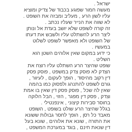
ישראל .
מעשה חמור שפוגע בכבוד של צדיק ומוציא
עליו לשון הרע , מעליב ומבזה את השופט .
לא שווה את הנייר שעליו נכתב .
זה קורה לשופט שלא יושב בעדת אל ונותן
ליצר הרע להשתלט עליו ולשבש את דעתו
של השופט ולא מאפשר לשופט לשלוט
במעשיו .
כי ידוע במקום שאין אלוהים השטן הוא
השליט .
שופט שהיצר הרע השתלט עליו רוצח את
הצדק לא פוסק צדק במשפט , פוסק פסק
דין רקוב מהיסוד , הופך לעקום , לעיוור ,
גורם לשופט להתנהג ולפסוק כמו בהמה
שאין לה שכל , פוסק פסק דין שאין בו אמת
וצדק , פסק דין מפגר , הזוי , הבל הלוקה
בחוסר סבירות קיצוני , אינפנטילי .
בגלל שהיצר הרע שולט בשופט , השופט
מאבד כל רסן , הופך לחסר גבולות ששונא
את התורה , שונא את אלוהים , שונא בעל
דין שנאת חינם , בוגד במערכת המשפט ,