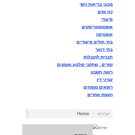
מכוני בריאות ויופי
וההגנה בסייבר
כח אדם
סיעודי
אופטומטריסטים
88888בוחן הרמטכ"ל השלישי
אופטיקה
בתי חולים סיעודיים
במתכונת פתע באגף התקשוב
בתי דואר
וההגנה בסייבר
חברות להובלות
זמרים , שחקני קולנוע ואומנים
רואה חשבון
99999בוחן הרמטכ"ל השלישי
עורכי דין
רופאים מומחים
במתכונת פתע באגף התקשוב
הקמת אתרים
וההגנה בסייבר
יצרנים
/
Home
1010101010בוחן הרמטכ"ל