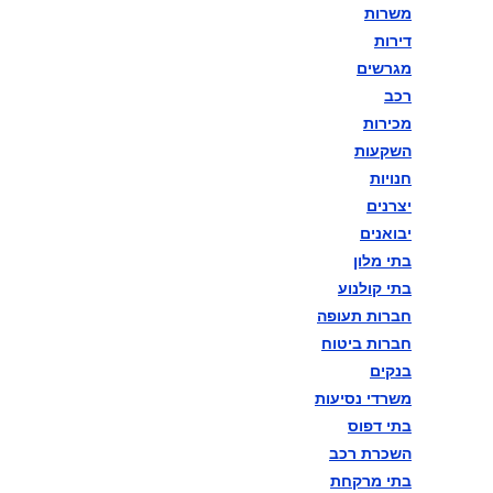
משרות
דירות
מגרשים
5555בוחן הרמטכ"ל השלישי
רכב
במתכונת פתע באגף התקשוב
מכירות
השקעות
וההגנה בסייבר
חנויות
יצרנים
יבואנים
66666בוחן הרמטכ"ל השלישי
בתי מלון
בתי קולנוע
במתכונת פתע באגף התקשוב
חברות תעופה
וההגנה בסייבר
חברות ביטוח
בנקים
משרדי נסיעות
בתי דפוס
77777בוחן הרמטכ"ל השלישי
השכרת רכב
במתכונת פתע באגף התקשוב
בתי מרקחת