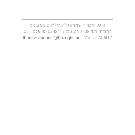
© כל הזכויות שמורות להניוזליין פוסט בע"מ
כתובת: ת.ד 2039 ר"ג טל: 03-5742417 פקס: 03-
5742417 דוא"ל:
thenewslinepost@bezeqint.net