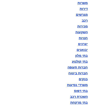
משרות
דירות
מגרשים
77777בוחן הרמטכ"ל השלישי
רכב
מכירות
במתכונת פתע באגף התקשוב
השקעות
וההגנה בסייבר
חנויות
יצרנים
יבואנים
88888בוחן הרמטכ"ל השלישי
בתי מלון
בתי קולנוע
במתכונת פתע באגף התקשוב
חברות תעופה
חברות ביטוח
וההגנה בסייבר
בנקים
משרדי נסיעות
בתי דפוס
99999בוחן הרמטכ"ל השלישי
השכרת רכב
במתכונת פתע באגף התקשוב
בתי מרקחת