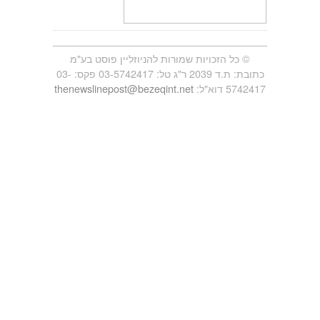
© כל הזכויות שמורות להניוזליין פוסט בע"מ
כתובת: ת.ד 2039 ר"ג טל: 03-5742417 פקס: 03-
5742417 דוא"ל:
thenewslinepost@bezeqint.net