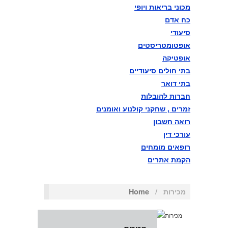
מכוני בריאות ויופי
וההגנה בסייבר
כח אדם
סיעודי
אופטומטריסטים
1010101010בוחן הרמטכ"ל
אופטיקה
בתי חולים סיעודיים
השלישי במתכונת פתע באגף
בתי דואר
התקשוב וההגנה בסייבר
חברות להובלות
זמרים , שחקני קולנוע ואומנים
רואה חשבון
עורכי דין
רופאים מומחים
הקמת אתרים
משטרה
מכירות
/
Home
מבזקים ניוזליין פוסט